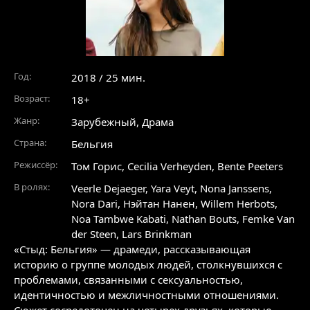
Год:
2018 / 25 мин.
Возраст:
18+
Жанр:
Зарубежный
,
Драма
Страна:
Бельгия
Режиссёр:
Том Горис, Cecilia Verheyden, Bente Peeters
В ролях:
Veerle Dejaeger
,
Yara Veyt
,
Nona Janssens
,
Nora Dari
,
Нэйтан Нанен
,
Willem Herbots
,
Noa Tambwe Kabati
,
Nathan Bouts
,
Femke Van
der Steen
,
Lars Brinkman
«Стыд: Бельгия» — драмеди, рассказывающая
историю о группе молодых людей, столкнувшихся с
проблемами, связанными с сексуальностью,
идентичностью и межличностными отношениями.