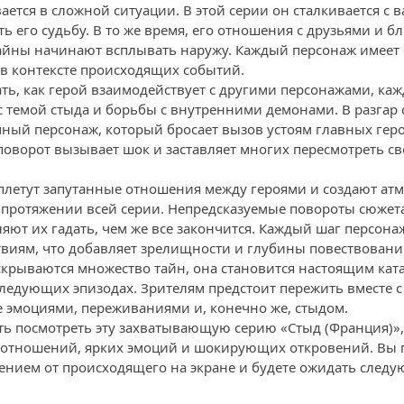
ается в сложной ситуации. В этой серии он сталкивается с
ь его судьбу. В то же время, его отношения с друзьями и 
тайны начинают всплывать наружу. Каждый персонаж имеет 
 в контексте происходящих событий.
ть, как герой взаимодействует с другими персонажами, каж
с темой стыда и борьбы с внутренними демонами. В разгар
чный персонаж, который бросает вызов устоям главных гер
поворот вызывает шок и заставляет многих пересмотреть св
плетут запутанные отношения между героями и создают ат
а протяжении всей серии. Непредсказуемые повороты сюжет
яют их гадать, чем же все закончится. Каждый шаг персона
виям, что добавляет зрелищности и глубины повествовани
раскрываются множество тайн, она становится настоящим ка
ледующих эпизодах. Зрителям предстоит пережить вместе с
 эмоциями, переживаниями и, конечно же, стыдом.
ть посмотреть эту захватывающую серию «Стыд (Франция)»
 отношений, ярких эмоций и шокирующих откровений. Вы 
лением от происходящего на экране и будете ожидать след