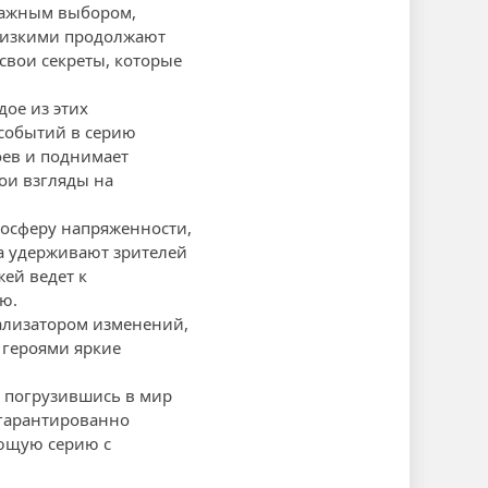
 важным выбором,
близкими продолжают
свои секреты, которые
дое из этих
 событий в серию
оев и поднимает
ои взгляды на
мосферу напряженности,
а удерживают зрителей
жей ведет к
ю.
тализатором изменений,
 героями яркие
, погрузившись в мир
гарантированно
ующую серию с