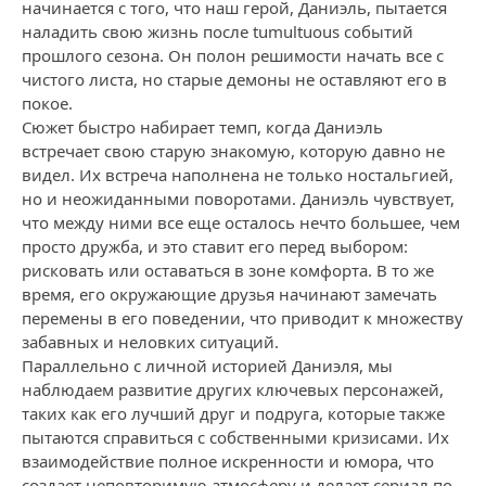
начинается с того, что наш герой, Даниэль, пытается
наладить свою жизнь после tumultuous событий
прошлого сезона. Он полон решимости начать все с
чистого листа, но старые демоны не оставляют его в
покое.
Сюжет быстро набирает темп, когда Даниэль
встречает свою старую знакомую, которую давно не
видел. Их встреча наполнена не только ностальгией,
но и неожиданными поворотами. Даниэль чувствует,
что между ними все еще осталось нечто большее, чем
просто дружба, и это ставит его перед выбором:
рисковать или оставаться в зоне комфорта. В то же
время, его окружающие друзья начинают замечать
перемены в его поведении, что приводит к множеству
забавных и неловких ситуаций.
Параллельно с личной историей Даниэля, мы
наблюдаем развитие других ключевых персонажей,
таких как его лучший друг и подруга, которые также
пытаются справиться с собственными кризисами. Их
взаимодействие полное искренности и юмора, что
создает неповторимую атмосферу и делает сериал по-