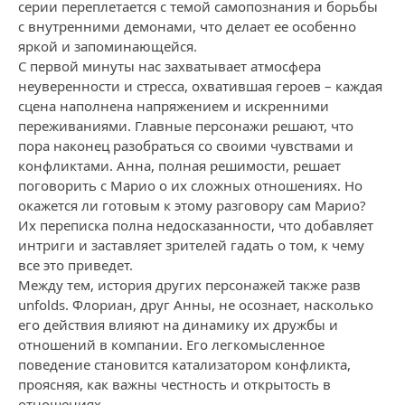
серии переплетается с темой самопознания и борьбы
с внутренними демонами, что делает ее особенно
яркой и запоминающейся.
С первой минуты нас захватывает атмосфера
неуверенности и стресса, охватившая героев – каждая
сцена наполнена напряжением и искренними
переживаниями. Главные персонажи решают, что
пора наконец разобраться со своими чувствами и
конфликтами. Анна, полная решимости, решает
поговорить с Марио о их сложных отношениях. Но
окажется ли готовым к этому разговору сам Марио?
Их переписка полна недосказанности, что добавляет
интриги и заставляет зрителей гадать о том, к чему
все это приведет.
Между тем, история других персонажей также разв
unfolds. Флориан, друг Анны, не осознает, насколько
его действия влияют на динамику их дружбы и
отношений в компании. Его легкомысленное
поведение становится катализатором конфликта,
проясняя, как важны честность и открытость в
отношениях.