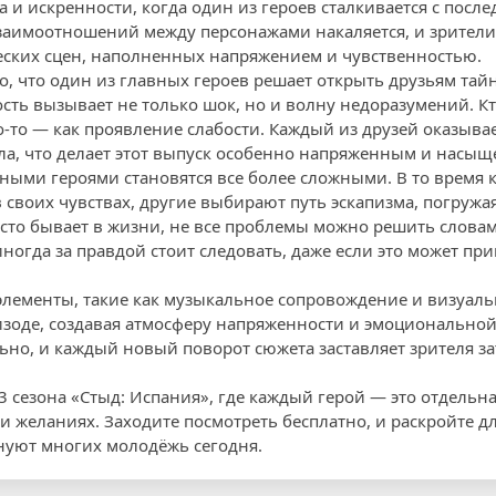
 и искренности, когда один из героев сталкивается с посл
заимоотношений между персонажами накаляется, и зрители
ских сцен, наполненных напряжением и чувственностью.
о, что один из главных героев решает открыть друзьям тай
сть вызывает не только шок, но и волну недоразумений. Кт
то-то — как проявление слабости. Каждый из друзей оказывае
ла, что делает этот выпуск особенно напряженным и насы
ыми героями становятся все более сложными. В то время к
в своих чувствах, другие выбирают путь эскапизма, погруж
асто бывает в жизни, не все проблемы можно решить словам
иногда за правдой стоит следовать, даже если это может при
лементы, такие как музыкальное сопровождение и визуаль
изоде, создавая атмосферу напряженности и эмоциональной
ьно, и каждый новый поворот сюжета заставляет зрителя з
3 сезона «Стыд: Испания», где каждый герой — это отдельн
 и желаниях. Заходите посмотреть бесплатно, и раскройте 
нуют многих молодёжь сегодня.