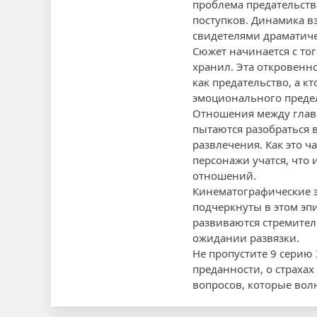
проблема предательства
поступков. Динамика в
свидетелями драматиче
Сюжет начинается с тог
хранил. Эта откровенно
как предательство, а к
эмоционального преде
Отношения между главн
пытаются разобраться 
развлечения. Как это ч
персонажи учатся, что 
отношений.
Кинематографические э
подчеркнуты в этом эп
развиваются стремител
ожидании развязки.
Не пропустите 9 серию 
преданности, о страхах
вопросов, которые вол