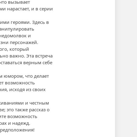
 что вызывает
и нарастает, и в серии
ми героями. Здесь в
манипулировать
 недомолвок и
зни персонажей.
ого, который
ьно важно. Эта встреча
оставаться верным себе
м юмором, что делает
ет возможность
ия, исходя из своих
еживаниями и честным
; это также рассказ о
тите возможность
рах и надежд.
предположения!