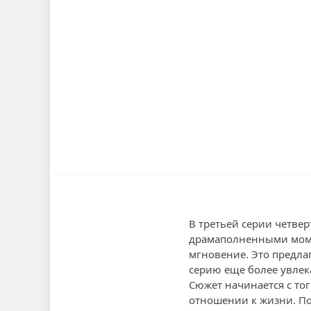
В третьей серии четве
драмаполненными момен
мгновение. Это предла
серию еще более увлек
Сюжет начинается с тог
отношении к жизни. Пос