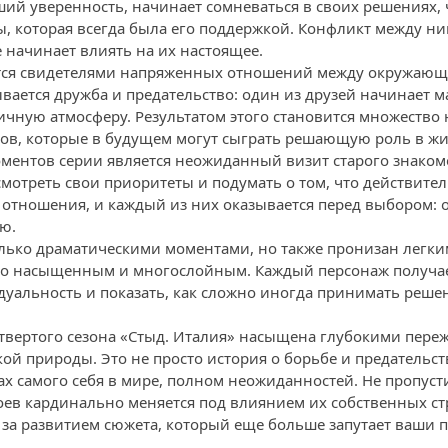
ший уверенность, начинает сомневаться в своих решениях,
, которая всегда была его поддержкой. Конфликт между ним
 начинает влиять на их настоящее.
ятся свидетелями напряженных отношений между окружающи
вается дружба и предательство: один из друзей начинает 
сичную атмосферу. Результатом этого становится множество
ов, которые в будущем могут сыграть решающую роль в жи
ентов серии является неожиданный визит старого знаком
смотреть свои приоритеты и подумать о том, что действител
 отношения, и каждый из них оказывается перед выбором: 
ю.
лько драматическими моментами, но также пронизан легки
но насыщенным и многослойным. Каждый персонаж получа
уальность и показать, как сложно иногда принимать решен
четвертого сезона «Стыд. Италия» насыщена глубокими пер
й природы. Это не просто история о борьбе и предательстве
ах самого себя в мире, полном неожиданностей. Не пропус
роев кардинально меняется под влиянием их собственных ст
 за развитием сюжета, который еще больше запутает ваши 