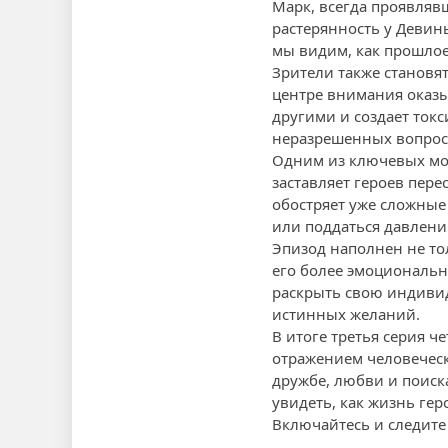
Марк, всегда проявляв
растерянность у Девины
мы видим, как прошлое
Зрители также станов
центре внимания оказы
другими и создает ток
неразрешенных вопрос
Одним из ключевых мом
заставляет героев пере
обостряет уже сложные
или поддаться давлени
Эпизод наполнен не то
его более эмоциональ
раскрыть свою индивид
истинных желаний.
В итоге третья серия 
отражением человеческо
дружбе, любви и поиск
увидеть, как жизнь ге
Включайтесь и следите