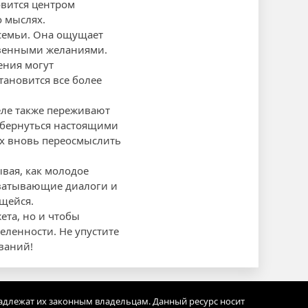
овится центром
о мыслях.
 семьи. Она ощущает
твенными желаниями.
ения могут
тановится все более
еле также переживают
 обернуться настоящими
их вновь переосмыслить
вая, как молодое
хватывающие диалоги и
щейся.
ета, но и чтобы
еленности. Не упустите
ваний!
адлежат их законным владельцам. Данный ресурс носит