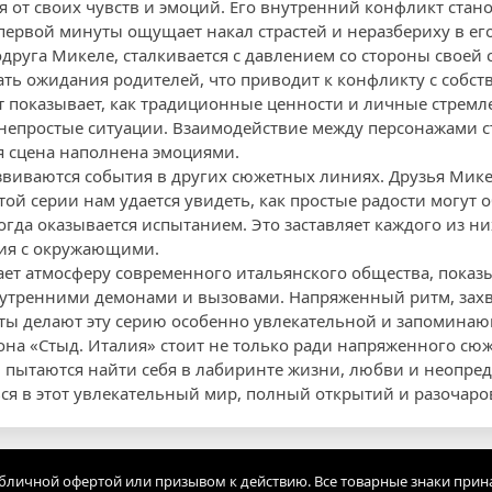
я от своих чувств и эмоций. Его внутренний конфликт стан
 первой минуты ощущает накал страстей и неразбериху в ег
одруга Микеле, сталкивается с давлением со стороны своей
ть ожидания родителей, что приводит к конфликту с собс
 показывает, как традиционные ценности и личные стремл
я непростые ситуации. Взаимодействие между персонажами с
я сцена наполнена эмоциями.
звиваются события в других сюжетных линиях. Друзья Мик
той серии нам удается увидеть, как простые радости могут
огда оказывается испытанием. Это заставляет каждого из н
ия с окружающими.
ает атмосферу современного итальянского общества, показы
внутренними демонами и вызовами. Напряженный ритм, за
ы делают эту серию особенно увлекательной и запоминаю
она «Стыд. Италия» стоит не только ради напряженного сюж
и пытаются найти себя в лабиринте жизни, любви и неопред
ся в этот увлекательный мир, полный открытий и разочаро
убличной офертой или призывом к действию. Все товарные знаки прин